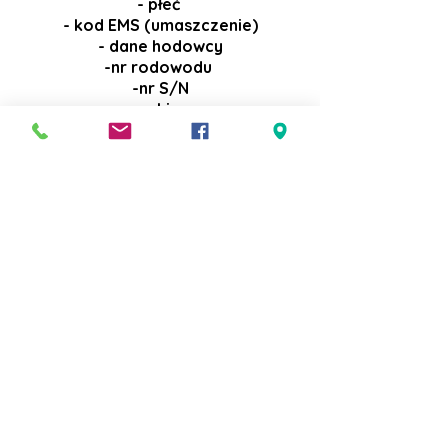
- płeć
- kod EMS (umaszczenie)
- dane hodowcy
-nr rodowodu
-nr S/N
-chip
- dane przodków
(imiona wraz z
przydomkami, posiadane tytuły, rasa,
płeć, umaszczenie, nr rodowodów, nr
chip)
- data i miejsce wystawienia
rodowodu
Wydaje się, że jest tego dużo ale to
tak naprawdę tylko podstawowe
informacje, które każdy powinien
znać o swoim kocie.
Jak wygląda rodowód wydawany w
naszej hodowli. Nasza hodowla
należy do FIFe , należymy do
organizacji FPL i do klubu Cat Club