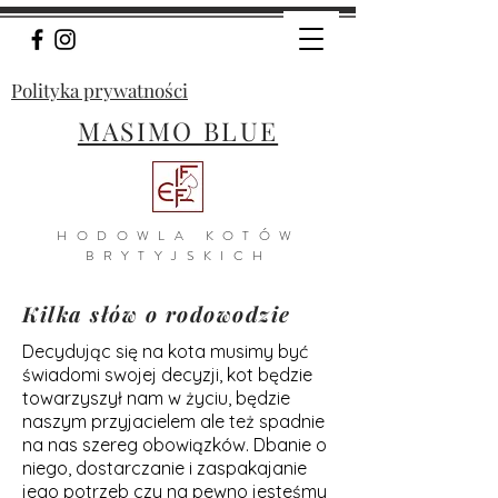
Polityka prywatności
MASIMO BLUE
H
ODOWLA KOTÓW
BRYTYJSKICH
Kilka słów o rodowodzie
Decydując się na kota musimy być
świadomi swojej decyzji, kot będzie
towarzyszył nam w życiu, będzie
naszym przyjacielem ale też spadnie
na nas szereg obowiązków. Dbanie o
niego, dostarczanie i zaspakajanie
jego potrzeb czy na pewno jesteśmy