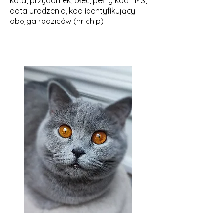
kota, przydomek, płeć, pełny kod EMS,
data urodzenia, kod identyfikujący
obojga rodziców (nr chip)