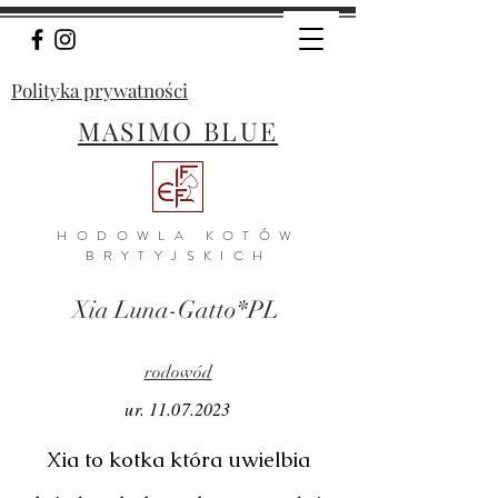
Polityka prywatności
MASIMO BLUE
H
ODOWLA KOTÓW
BRYTYJSKICH
Xia Luna-Gatto*PL
rodowód
ur.
11.07.2023
Xia to kotka która uwielbia